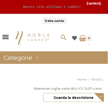
Zamknij
 Questo sito utilizza i cookie!
Il mio conto
0
-
Categorie
Home
Novità
Extension ciglia color BLU CC 0.07 x mix
Guarda la descrizione