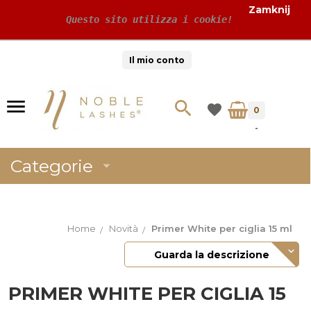
Zamknij
 Questo sito utilizza i cookie!
Il mio conto
0
-
Categorie
Home
Novità
Primer White per ciglia 15 ml
Guarda la descrizione
PRIMER WHITE PER CIGLIA 15