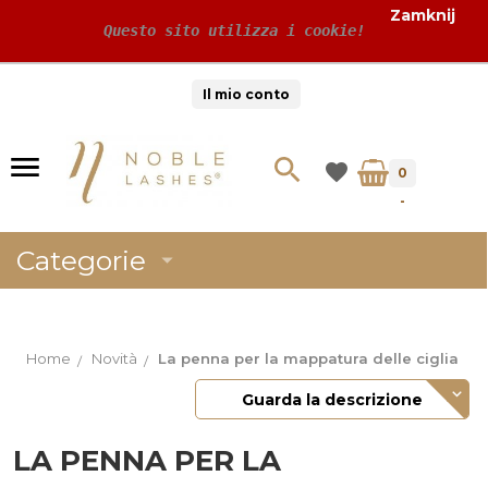
Zamknij
 Questo sito utilizza i cookie!
Il mio conto
0
-
Categorie
Home
Novità
La penna per la mappatura delle ciglia
Guarda la descrizione
LA PENNA PER LA