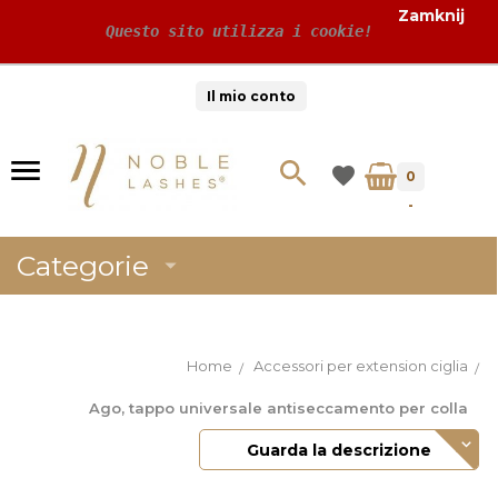
Zamknij
 Questo sito utilizza i cookie!
Il mio conto
0
-
Categorie
Home
Accessori per extension ciglia
Ago, tappo universale antiseccamento per colla
Guarda la descrizione