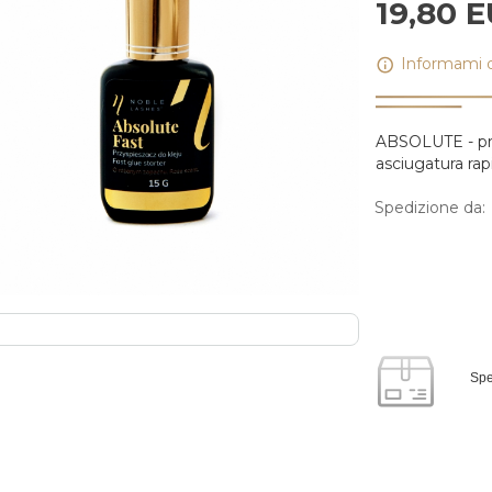
19,
80
E
Informami qu
ABSOLUTE - pro
asciugatura rap
Spedizione da:
Spe