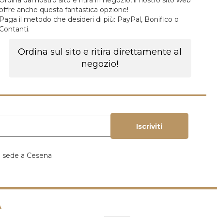
Ordina dal nostro sito e ritira in negozio, il nostro sito web
offre anche questa fantastica opzione!
Paga il metodo che desideri di più: PayPal, Bonifico o
Contanti.
Ordina sul sito e ritira direttamente al
negozio!
Iscriviti
ia sede a Cesena
A