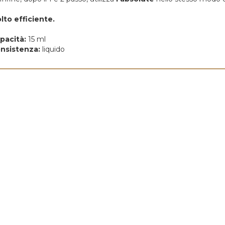
lto efficiente.
pacità:
15 ml
nsistenza:
liquido
VOLOZZA PER
LORI E HENNÉ
disponibile!
EUR