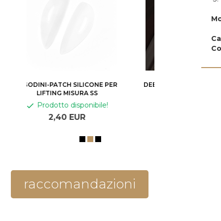
Mo
Ca
Co
 PER
DEEP BROWN WAVE LASHES CC
PALETTE -TA
0,07 (20 STRISCE )
MESCOLARE CO
!
Prodotto disponibile!
Prodotto 
23,
80
EUR
5,
10
raccomandazioni