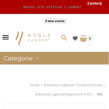
Zamknij
 Questo sito utilizza i cookie!
Il mio conto
0
-
Categorie
Home
Extension ciglia per 1:1 | Volume Russo
Extension ciglia ventagli pronti 2-5 D
3D)