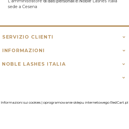
L'amministratore di dati personali è Noble Lashes Italia
sede a Cesena
SERVIZIO CLIENTI
INFORMAZIONI
NOBLE LASHES ITALIA
Informazioni sui cookies
|
oprogramowanie sklepu internetowego
RedCart.pl
contatto@noblelashes.it