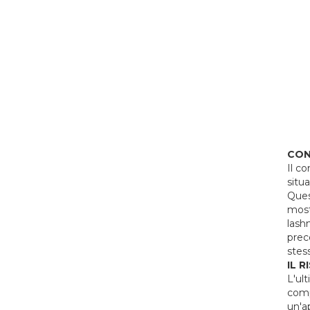
CO
Il c
situa
Quest
most
lash
prec
stes
IL R
L'ul
comp
un'ap