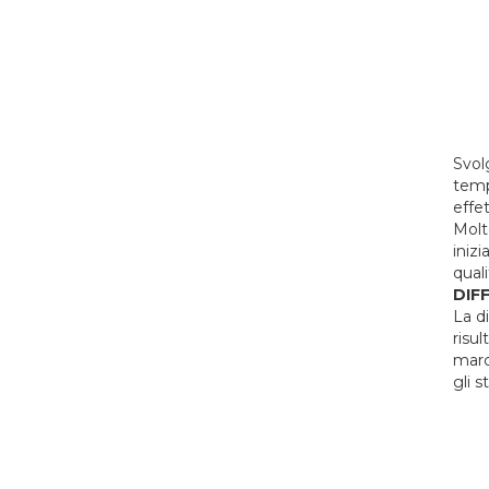
Svolg
temp
effe
Molt
iniz
quali
DIF
La d
risu
marc
gli s