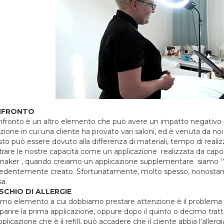
NFRONTO
onfronto è un altro elemento che può avere un impatto negativo s
zione in cui una cliente ha provato vari saloni, ed è venuta da noi 
o può essere dovuto alla differenza di materiali, tempo di realizzazion
rare le nostre capacità come un applicazione realizzata da capo. O
maker , quando creiamo un applicazione supplementare siamo ''con
edentemente creato. Sfortunatamente, molto spesso, nonostante i n
sa.
ISCHIO DI ALLERGIE
timo elemento a cui dobbiamo prestare attenzione è il problema del
arire la prima applicazione, oppure dopo il quinto o decimo trat
plicazione che è il refill, può accadere che il cliente abbia l'aller