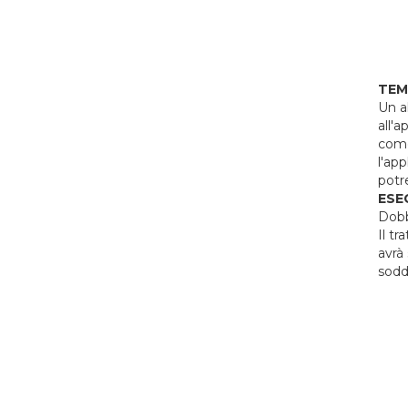
TE
Un a
all'
come
l'app
potr
ESE
Dobb
Il tr
avrà
sodd