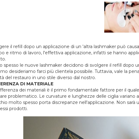
ere il refill dopo un applicazione di un 'altra lashmaker può causar
o e ritmo di lavoro, l'effettiva applicazione, infatti se hanno ap
tto.
o spesso le nuove lashmaker decidono di svolgere il refill dopo un 
iamo desideriamo farci più clientela possibile. Tuttavia, vale la p
tà del restauro in uno stile diverso dal nostro.
FERENZA DI MATERIALE
ifferenza dei materiali è il primo fondamentale fattore per il qual
ltare problematico. Le curvature e lunghezze delle ciglia variano a
hio molto spesso porta discrepanze nell'applicazione. Non sarà 
tessi prodotti.